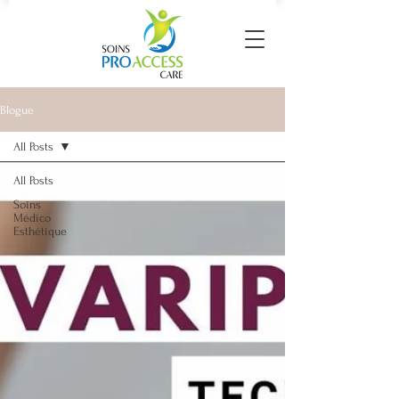
Blogue
All Posts
All Posts
Soins
Médico
Esthétique